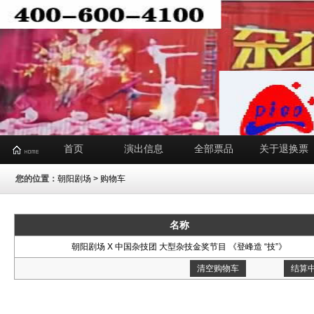
首页
演出信息
全部票品
关于退换票
您的位置：
朝阳剧场
> 购物车
名称
朝阳剧场 X 中国杂技团 大型杂技金奖节目 《登峰造 “技”》
清空购物车
结算