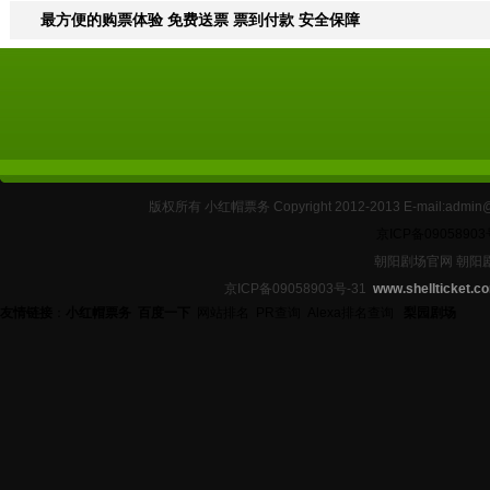
最方便的购票体验 免费送票 票到付款 安全保障
版权所有 小红帽票务 Copyright 2012-2013 E-mail:
京ICP备09058903
朝阳剧场官网 朝阳
京ICP备09058903号-31
www.shellticket.c
友情链接
：
小红帽票务
百度一下
网站排名
PR查询
Alexa排名查询
梨园剧场