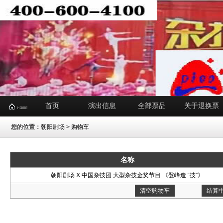
首页
演出信息
全部票品
关于退换票
您的位置：
朝阳剧场
> 购物车
名称
朝阳剧场 X 中国杂技团 大型杂技金奖节目 《登峰造 “技”》
清空购物车
结算