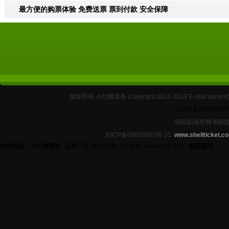
最方便的购票体验 免费送票 票到付款 安全保障
版权所有 小红帽票务 Copyright 2012-2013 E-mail:
京ICP备09058903
朝阳剧场官网 朝阳
京ICP备09058903号-31
www.shellticket.c
友情链接
：
小红帽票务
百度一下
网站排名
PR查询
Alexa排名查询
梨园剧场