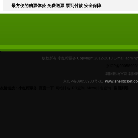
最方便的购票体验 免费送票 票到付款 安全保障
版权所有 小红帽票务 Copyright 2012-2013 E-mail:
京ICP备09058903
朝阳剧场官网 朝阳
京ICP备09058903号-31
www.shellticket.c
友情链接
：
小红帽票务
百度一下
网站排名
PR查询
Alexa排名查询
梨园剧场