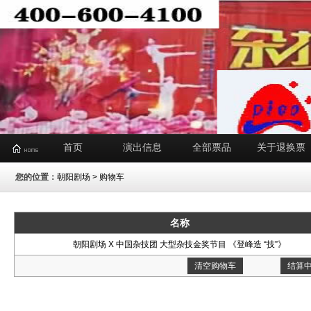
首页
演出信息
全部票品
关于退换票
您的位置：
朝阳剧场
> 购物车
名称
朝阳剧场 X 中国杂技团 大型杂技金奖节目 《登峰造 “技”》
清空购物车
结算