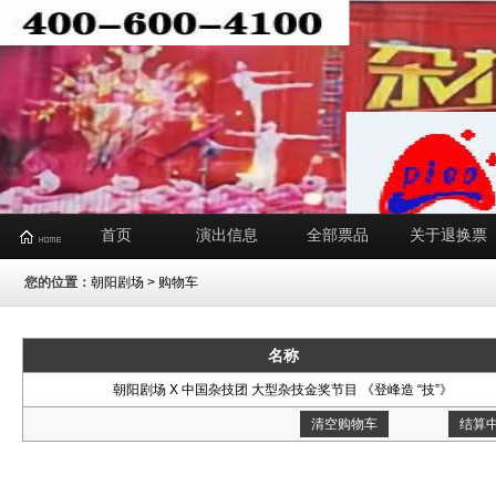
首页
演出信息
全部票品
关于退换票
您的位置：
朝阳剧场
> 购物车
名称
朝阳剧场 X 中国杂技团 大型杂技金奖节目 《登峰造 “技”》
清空购物车
结算