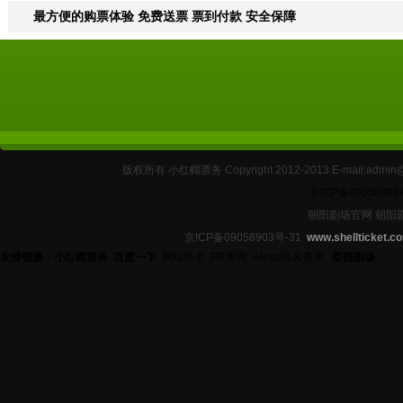
最方便的购票体验 免费送票 票到付款 安全保障
版权所有 小红帽票务 Copyright 2012-2013 E-mail:
京ICP备09058903
朝阳剧场官网 朝阳
京ICP备09058903号-31
www.shellticket.c
友情链接
：
小红帽票务
百度一下
网站排名
PR查询
Alexa排名查询
梨园剧场