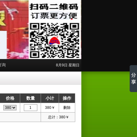
查询
8月9日 星期日
价格
数量
小计
操作
380
￥
删除
总计：
380
￥