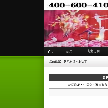
首页
演出信息
您的位置：
朝阳剧场
> 购物车
名
朝阳剧场 X 中国杂技团 大型杂