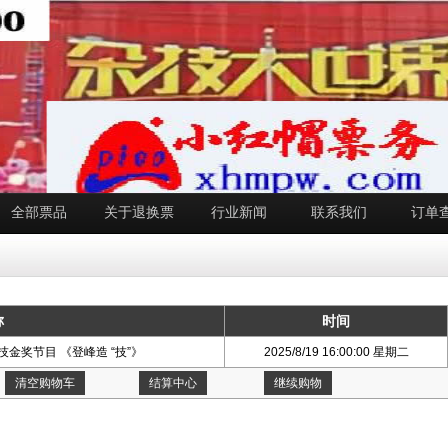
全部票品
关于退换票
行业新闻
联系我们
订单
称
时间
技金奖节目 《登峰造 “技”》
2025/8/19 16:00:00 星期二
清空购物车
结算中心
继续购物