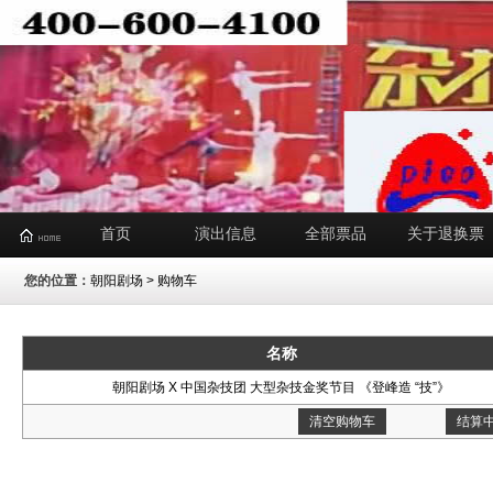
首页
演出信息
全部票品
关于退换票
您的位置：
朝阳剧场
> 购物车
名称
朝阳剧场 X 中国杂技团 大型杂技金奖节目 《登峰造 “技”》
清空购物车
结算