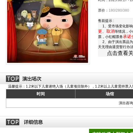
时间：2025.08.17 - 
票价：
180/280/380
售前提示 :
1、受市场变化影响
更、取消
等情况，小
承诺
票，小红帽票务
2、由于演出票品为
天无理由退货暂行办
点击查看
温馨提示：1.2米以下儿童谢绝入场（儿童项目除外），1.2米以上儿童需持票入
时间
场馆
演出咨询订