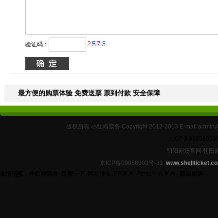
验证码：
最方便的购票体验 免费送票 票到付款 安全保障
版权所有 小红帽票务 Copyright 2012-2013 E-mail:
京ICP备09058903
朝阳剧场官网 朝阳
京ICP备09058903号-31
www.shellticket.c
友情链接
：
小红帽票务
百度一下
网站排名
PR查询
Alexa排名查询
梨园剧场