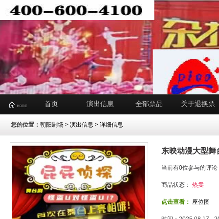
首页
演出信息
全部票品
关于退换票
您的位置：
朝阳剧场
>
演出信息
> 详细信息
东映动漫大型舞
当前有0位参与的评论
商品状态：
热卖
点击查看：
座位图